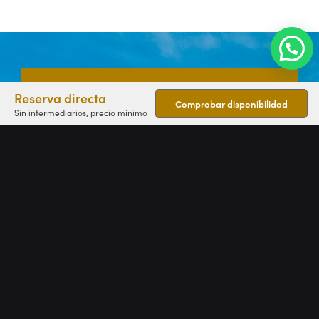
Venga Y
Reserva directa
Comprobar disponibilidad
Sin intermediarios, precio mínimo
Descubra La
Rioja Alta
Contáctanos
Le invitamos a descubrir la belleza y tradición de
San Vicente de la Sonsierra mientras se hospeda en
el Hotel Villasonsierra. Con nuestras 13 acogedoras
habitaciones y una ubicación en el corazón de la
región vinícola, estamos seguros de que vivirá una
experiencia inolvidable.