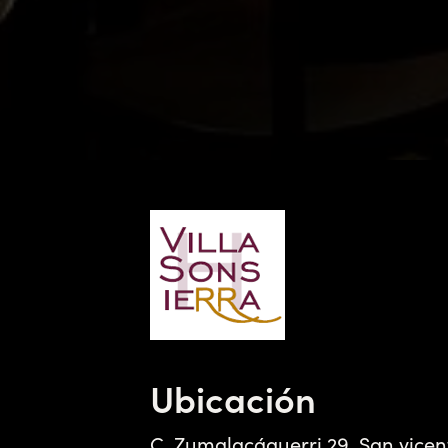
Ubicación
C. Zumalacáguerri 29, San vicen